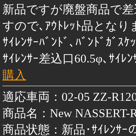
新品ですが廃盤商品で差
すので､ｱｳﾄﾚｯﾄ品となり
ｻｲﾚﾝｻｰﾊﾞﾝﾄﾞ､ﾊﾞﾝﾄﾞｶ
ｻｲﾚﾝｻｰ差込口60.5φ､ｻｲ
購入
適応車両：02-05 ZZ-R12
商品名：New NASSERT-R T
商品状態：新品･ｻｲﾚﾝｻｰ