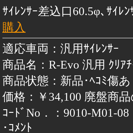
ｻｲﾚﾝｻｰ差込口60.5φ､ｻｲ
購入
適応車両：汎用ｻｲﾚﾝｻｰ
商品名：R-Evo 汎用 ｸﾘｱﾁﾀﾝ
商品状態：新品･ﾍｺﾐ傷あ
価格：￥34,100 廃盤
ｺｰﾄﾞNo．：9010-M01-08
･ｺﾒﾝﾄ