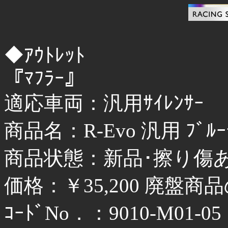
◆ｱｳﾄﾚｯﾄ
『ﾏﾌﾗｰ』
適応車両：汎用ｻｲﾚﾝｻｰ
商品名：R-Evo 汎用 ﾌﾞﾙｰﾁﾀ
商品状態：新品･擦り傷
価格：￥35,200 廃盤
ｺｰﾄﾞNo．：9010-M01-05