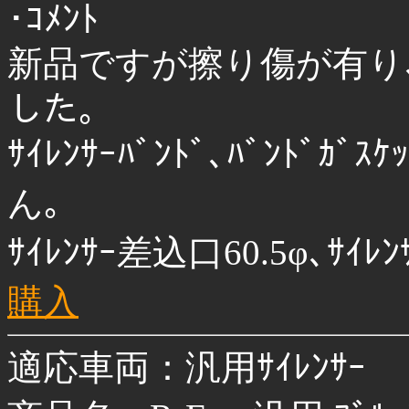
･ｺﾒﾝﾄ
新品ですが擦り傷が有り､
した｡
ｻｲﾚﾝｻｰﾊﾞﾝﾄﾞ､ﾊﾞﾝﾄﾞ
ん｡
ｻｲﾚﾝｻｰ差込口60.5φ､ｻｲ
購入
適応車両：汎用ｻｲﾚﾝｻｰ