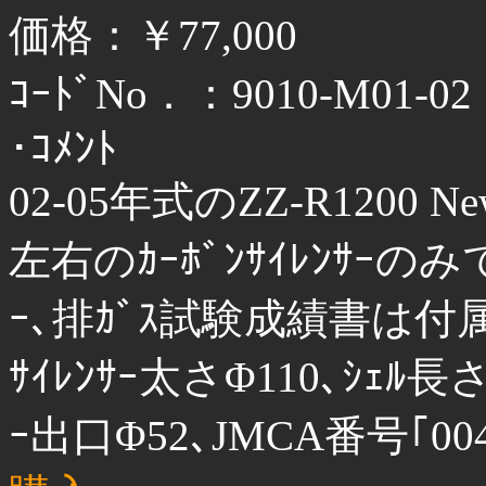
価格：￥77,000
ｺｰﾄﾞNo．：9010-M01-02
･ｺﾒﾝﾄ
02-05年式のZZ-R1200 Ne
左右のｶｰﾎﾞﾝｻｲﾚﾝｻｰのみです
ｰ､排ｶﾞｽ試験成績書は
ｻｲﾚﾝｻｰ太さΦ110､ｼｪﾙ長さ
ｰ出口Φ52､JMCA番号｢004