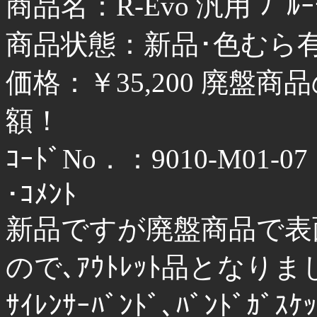
商品名：R-Evo 汎用 ﾌﾞﾙｰﾁﾀ
商品状態：新品･色むら
価格：￥35,200 廃盤
額！
ｺｰﾄﾞNo．：9010-M01-07
･ｺﾒﾝﾄ
新品ですが廃盤商品で表
ので､ｱｳﾄﾚｯﾄ品となりま
ｻｲﾚﾝｻｰﾊﾞﾝﾄﾞ､ﾊﾞﾝﾄﾞｶ