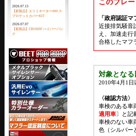
このプレー
2026.07.15
【新製品】エリミネーター400 ス
プロケットカバーKIT
「政府認証マ
2026.07.07
近接排気騒音
【新製品】CB1000F ハイパーバン
え、加速走行
ク
合格したマフ
対象となる
2010年4月1
〈確認方法〉
車検のある車
適用車
〕と記
車検のない車
色（シルバー