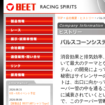
TOP
>
会社概要・ヒストリー
> パル
消音効果と排気効率
いて最大のテーマと
テム」の開発によっ
秘密はサイレンサー
トは、出口に向かっ
ーパー管の中を通る
2026.08.31
8月～9月イベント予定
に減衰されていくと
2026.08.06
で、このテーパー管
【新製品】BEET 綿Tシャツ Type2