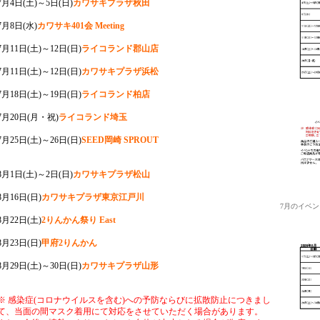
7月4日(土)～5日(日)
カワサキプラザ秋田
7月8日(水)
カワサキ401会 Meeting
7月11日(土)～12日(日)
ライコランド郡山店
7月11日(土)～12日(日)
カワサキプラザ浜松
7月18日(土)～19日(日)
ライコランド柏店
7月20日(月・祝)
ライコランド埼玉
7月25日(土)～26日(日)
SEED岡崎 SPROUT
8月1日(土)～2日(日)
カワサキプラザ松山
8月16日(日)
カワサキプラザ東京江戸川
7月のイベ
8月22日(土)
2りんかん祭り East
8月23日(日)
甲府2りんかん
8月29日(土)～30日(日)
カワサキプラザ山形
※ 感染症(コロナウイルスを含む)への予防ならびに拡散防止につきまし
て、当面の間マスク着用にて対応をさせていただく場合があります。