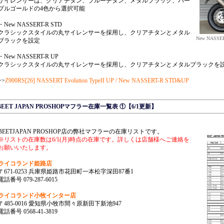
サイレンサーは、クリアチタン、ブルーチタン、メタルブラック、パー
プルゴールドの4色から選択可能
・New NASSERT-R STD
クラシックスタイルの丸サイレンサーを採用し、クリアチタンとメタル
New NAS
ブラックを設定
・New NASSERT-R UP
クラシックスタイルの丸サイレンサーを採用し、クリアチタンとメタルブラックを
>>
Z900RS[26] NASSERT Evolution TypeII UP / New NASSERT-R STD&UP
BEET JAPAN PROSHOPマフラー在庫一覧表 ①【6/1更新】
BEETJAPAN PROSHOP店の弊社マフラーの在庫リストです。
※リストの在庫数は6/1(月)時点の在庫です。詳しくは店舗様へご連絡を
お願いいたします。
ライコランド姫路店
〒671-0253 兵庫県姫路市花田町一本松字深田87番1
電話番号 079-287-6015
ライコランド小牧インター店
〒485-0016 愛知県小牧市間々原新田下新池947
電話番号 0568-41-3819