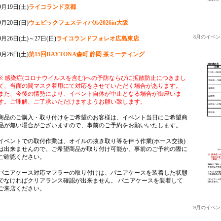
9月19日(土)
ライコランド京都
9月20日(日)
ウェビックフェスティバル2026in大阪
8月のイベ
9月26日(土)～27日(日)
ライコランドフォレオ広島東店
9月26日(土)
第15回DAYTONA森町 静岡 茶ミーティング
※ 感染症(コロナウイルスを含む)への予防ならびに拡散防止につきまし
て、当面の間マスク着用にて対応をさせていただく場合があります。
また、今後の情勢により、イベント自体が中止となる場合が御座いま
す。ご理解、ご了承いただけますようお願い致します。
商品のご購入・取り付けをご希望のお客様は、イベント当日にご希望商
品が無い場合がございますので、事前のご予約をお願いいたします。
イベントでの取付作業は、オイルの抜き取り等を伴う作業(ホース交換)
は出来ませんので、ご希望商品が取り付け可能か、事前のご予約の際に
ご確認ください。
パニアケース対応マフラーの取り付けは、パニアケースを装着した状態
でなければクリアランス確認が出来ません。 パニアケースを装着して
ご来店ください。
9月のイベ