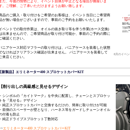
また、今後の情勢により、イベント自体が中止となる場合が御座いま
す。ご理解、ご了承いただけますようお願い致します。
商品のご購入・取り付けをご希望のお客様は、イベント当日にご希望商
品が無い場合がございますので、事前のご予約をお願いいたします。
イベントでの取付作業は、オイルの抜き取り等を伴う作業(ホース交換)
は出来ませんので、ご希望商品が取り付け可能か、事前のご予約の際に
ご確認ください。
パニアケース対応マフラーの取り付けは、パニアケースを装着した状態
でなければクリアランス確認が出来ません。 パニアケースを装着して
8月のイベ
ご来店ください。
【新製品】エリミネーター400 スプロケットカバーKIT
【削り出しの高級感と見せるデザイン
・シンボルの『カイトマーク』を中央に配置し、チェーンとスプロケッ
トを『見せる』デザイン
・純正スプロケットカバーと交換するだけの、簡単に取り付けが可能
・前側のスペーサーが壁となり、ハーネス等をガードしチェーンオイル
の付着も防止
・純正ドライブスプロケット丁数対応
>>
エリミネーター400 スプロケットカバーKIT