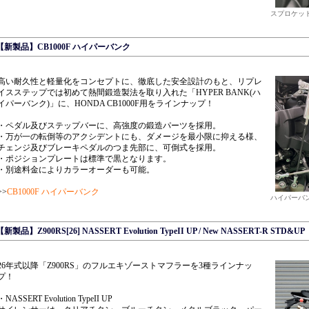
スプロケット
【新製品】CB1000F ハイパーバンク
高い耐久性と軽量化をコンセプトに、徹底した安全設計のもと、リプレ
イスステップでは初めて熱間鍛造製法を取り入れた「HYPER BANK(ハ
イパーバンク)」に、HONDA CB1000F用をラインナップ！
・ペダル及びステップバーに、高強度の鍛造パーツを採用。
・万が一の転倒等のアクシデントにも、ダメージを最小限に抑える様、
チェンジ及びブレーキペダルのつま先部に、可倒式を採用。
・ポジションプレートは標準で黒となります。
・別途料金によりカラーオーダーも可能。
>>
CB1000F ハイパーバンク
ハイパーバ
【新製品】Z900RS[26] NASSERT Evolution TypeII UP / New NASSERT-R STD&UP
26年式以降「Z900RS」のフルエキゾーストマフラーを3種ラインナッ
プ！
・NASSERT Evolution TypeII UP