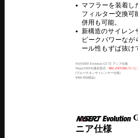
マフラーを装着し
フィルター交換可
併用も可能。
新構造のサイレン
ピークパワーなが
ール性もずば抜け
NASSERT Evolution GT T2 アップ仕様
Ninja1100SX(適合型式：
8BL-ZXT10H
)
※パニ
(ブルーチタンサイレンサー仕様)
¥488,400(税込)
ニア仕様