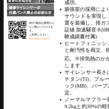
成功。
膨張室の採用によ
サウンドを実現し
置を装備し、排ガ
BEET製品は携帯から
もご購入いただけま
証値 加速騒音:82d
す。
ご利用ください。
験成績書付属)
www.beet.co.jp/m/
ヒートフィニッシ
と耐汚性を両立、
応。※排気熱のか
します。
サイレンサー長さは
チタン(TI)、ブル
ック(MB)、パープ
定。
ノーマルマフラー重
9.2kgと約30%の