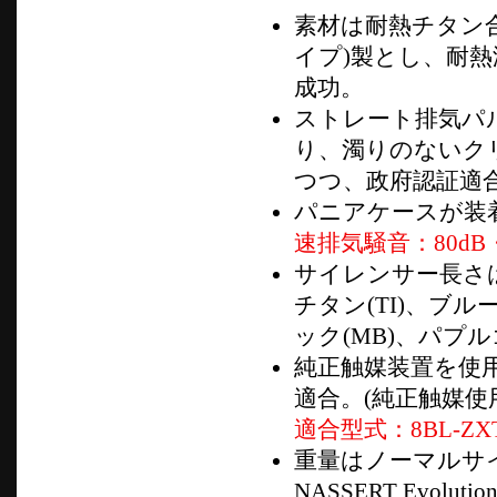
素材は耐熱チタン合金
イプ)製とし、耐
成功。
ストレート排気パ
り、濁りのないク
つつ、政府認証適
パニアケースが装
速排気騒音：80dB
サイレンサー長さは
チタン(TI)、ブル
ック(MB)、パプル
純正触媒装置を使
適合。(純正触媒使
適合型式：8BL-ZXT
重量はノーマルサイ
NASSERT Evoluti