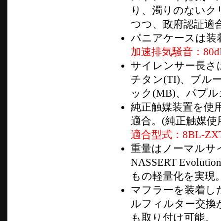
り、濁りのないク
つつ、政府認証適
パニアケースは装
加速排気騒音：80d
サイレンサー長さは
チタン(TI)、ブル
ック(MB)、パプル
純正触媒装置を使
適合。(純正触媒使
適合型式：8BL-ZXT
重量はノーマルサイ
NASSERT Evoluti
もの軽量化を実現
マフラーを装着し
ルフィルター交換
も取り付け可能。