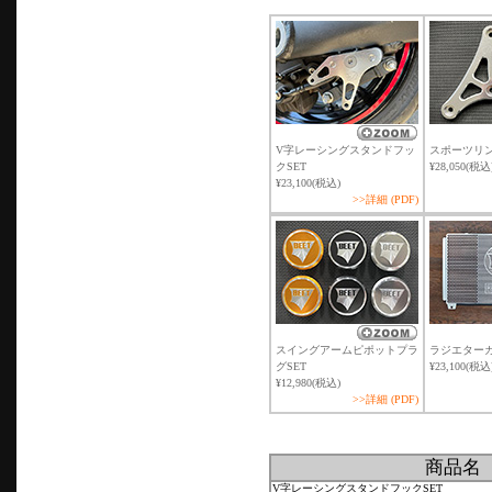
V字レーシングスタンドフッ
スポーツリン
クSET
¥28,050(税込
¥23,100(税込)
>>詳細 (PDF)
スイングアームピポットプラ
ラジエターガ
グSET
¥23,100(税込
¥12,980(税込)
>>詳細 (PDF)
商品名
V字レーシングスタンドフックSET