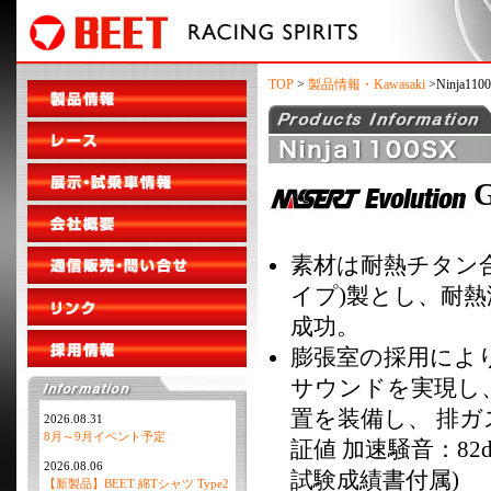
TOP
>
製品情報・Kawasaki
>Ninja110
素材は耐熱チタン合金
イプ)製とし、耐
成功。
膨張室の採用によ
サウンドを実現し
置を装備し、 排ガ
2026.08.31
8月～9月イベント予定
証値 加速騒音：82
2026.08.06
試験成績書付属)
【新製品】BEET 綿Tシャツ Type2