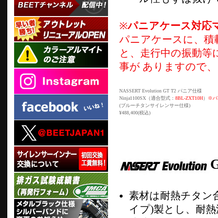
※
パニアケース対応
パニアケースに、積
と、走行中の振動等
事が ありますので
NASSERT Evolution GT T2 パニア仕様
Ninja1100SX（適合型式：
8BL-ZXT10H
）
※パ
(ブルーチタンサイレンサー仕様)
¥488,400(税込)
素材は耐熱チタン合金
イプ)製とし、耐