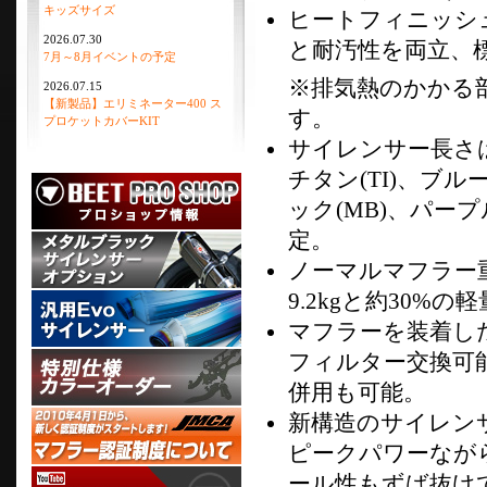
キッズサイズ
ヒートフィニッシ
2026.07.30
と耐汚性を両立、
7月～8月イベントの予定
※排気熱のかかる
2026.07.15
【新製品】エリミネーター400 ス
す。
プロケットカバーKIT
サイレンサー長さは
チタン(TI)、ブル
ック(MB)、パープ
定。
ノーマルマフラー重
9.2kgと約30%の
マフラーを装着し
フィルター交換可
併用も可能。
新構造のサイレン
ピークパワーなが
ール性もずば抜け