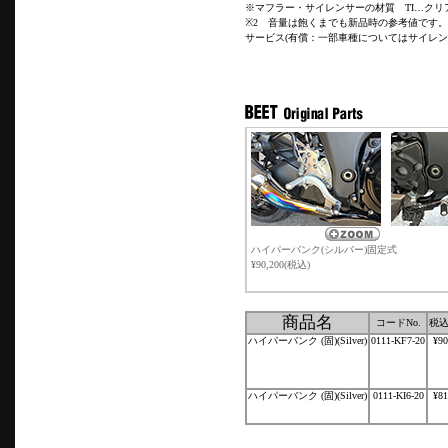
※マフラー・サイレンサーの材質 TI…クリ
※2 音量は飽くまでも新品時の参考値です
サービス(有償：一部車種についてはサイレン
ハイパーバンク(シルバー)固定式
¥90,200(税込)
商品名
コードNo.
税
ハイパーバンク (固)(Silver)
0111-KF7-20
¥90
ハイパーバンク (固)(Silver)
0111-KI6-20
¥81