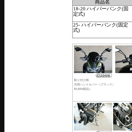
商品名
18-20 ハイパーバンク(固
定式)
25- ハイパーバンク(固定
式)
取り付け例
汎用ハンドルバー（ブラック）
¥8,800(税込)