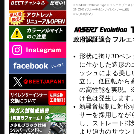
NASSERT Evolution Type II フルエキゾー
25- Z900 (ブルーチタンサイレンサー仕様)
¥358,050(税込)
政府認証適合 フル
形状に拘り3Dベ
に生かした造形の
ッシュによる美し
立し、低回転から
の高性能を実現。
け色は発生します
新騒音規制に対応
サーを採用しながらも
し、ストレート排
より迫力のサウン