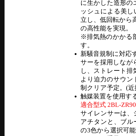
に生かした造形の
ッシュによる美し
立し、低回転から
の高性能を実現。
※排気熱のかかる
す。
新騒音規制に対応
サーを採用しながら
し、ストレート排
より迫力のサウン
制クリア予定。(近接
触媒装置を使用す
適合型式 2BL-ZR90
サイレンサーは、シ
アチタンと、ブル
の3色から選択可能