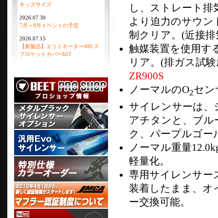
キッズサイズ
し、ストレート排
2026.07.30
より迫力のサウン
7月～8月イベントの予定
制クリア。(近接排気
2026.07.15
触媒装置を使用す
【新製品】エリミネーター400 ス
プロケットカバーKIT
リア。(排ガス試験
ZR900S
ノーマルのO
セン
2
サイレンサーは、シ
アチタンと、ブル
ク、パープルゴール
ノーマル重量12.0k
軽量化。
専用サイレンサー
装着したまま、オ
ー交換可能。