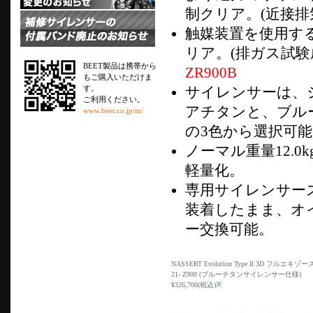
制クリア。(近接排気
触媒装置を使用す
リア。(排ガス試験
BEET製品は携帯から
ZR900B
もご購入いただけま
す。
サイレンサーは、シ
ご利用ください。
アチタンと、ブル
www.beet.co.jp/m/
の3色から選択可能
ノーマル重量12.0k
軽量化。
専用サイレンサー
装着したまま、オ
ー交換可能。
NASSERT Evolution Type II 3D フルエ
21- Z900 (ブルーチタンサイレンサー仕様)
¥326,700(税込)
※