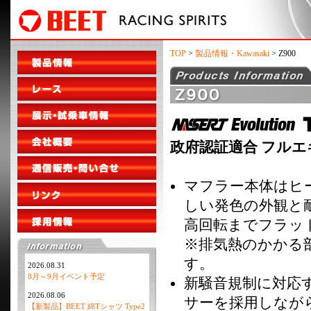
TOP
>
製品情報・Kawasaki
> Z900
政府認証適合 フル
マフラー本体はヒ
しい発色の外観と
高回転までフラッ
※排気熱のかかる
す。
2026.08.31
8月～9月イベント予定
新騒音規制に対応
2026.08.06
サーを採用しながらも
【新製品】BEET 綿Tシャツ Type2