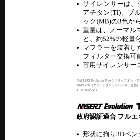
サイレンサーは、シ
アチタン(TI)、ブ
ック(MB)の3色
重量は、ノーマルマフ
と、約52%の軽量
マフラーを装着し
フィルター交換可
専用サイレンサー
NASSERT Evolution Type II スリップオンマ
18-19 Z900 (クリアチタンサイレンサー仕様)
¥169,400(税込)
政府認証適合 フル
形状に拘り3Dベ