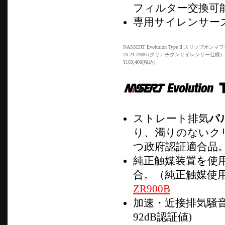
フィルター交換可
専用サイレンサー
NASSERT Evolution Type II スリップオンマ
20-21 Z900 (クリアチタンサイレンサー仕様)
¥169,400(税込)
ストレート排気
パ
り、濁りのないク
つ政府認証適合品
純正触媒装置を使
合。（純正触媒使
ZR900B
加速・近接排気騒
92dB認証値)