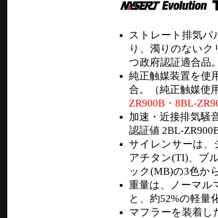
ストレート排気パ
り、濁りのないク
つ政府認証適合品
純正触媒装置を使
合。（純正触媒使
ZR900B・8BL-ZR9
加速・近接排気騒
認証値 2BL-ZR900B 
サイレンサーは、シ
アチタン(TI)、ブ
ック(MB)の3色
重量は、ノーマルマフ
と、約52%の軽量
マフラーを装着し