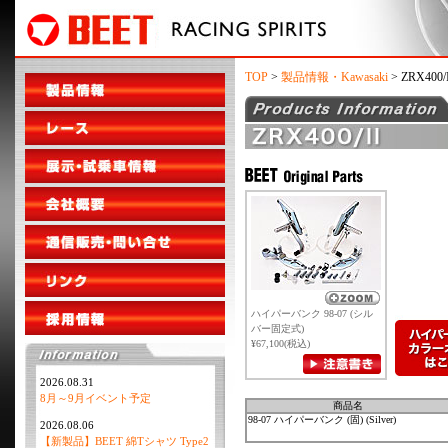
TOP
>
製品情報・Kawasaki
> ZRX400/I
ハイパーバンク 98-07 (シル
バー固定式)
¥67,100(税込)
2026.08.31
8月～9月イベント予定
商品名
98-07 ハイパーバンク (固) (Silver)
2026.08.06
【新製品】BEET 綿Tシャツ Type2