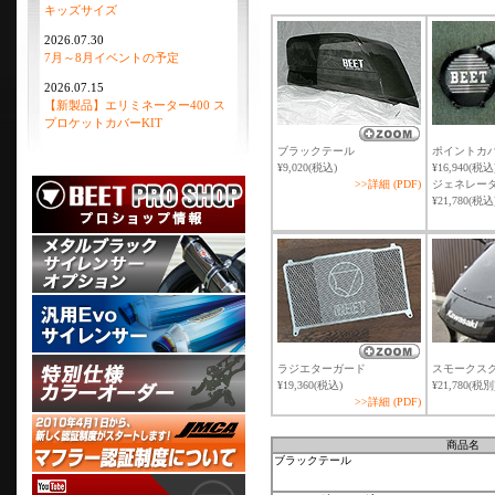
キッズサイズ
2026.07.30
7月～8月イベントの予定
2026.07.15
【新製品】エリミネーター400 ス
プロケットカバーKIT
ブラックテール
ポイントカバー(
¥9,020(税込)
¥16,940(税込
>>詳細 (PDF)
ジェネレーター
¥21,780(税込
ラジエターガード
スモークス
¥19,360(税込)
¥21,780(税別
>>詳細 (PDF)
商品名
ブラックテール