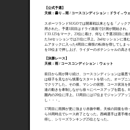
【公式予選】
天候：曇り→雨 / コースコンディション：ドライ→ウ
スポーツランドSUGOでは開幕戦以来となる「ノック
用された。予選1回目はドライ路面で計測が開始され、
1’33.125をマーク。23位に着け、何なく予選2回目に
た1stセッションでは21位に浮上。2ndセッションに
ムアタックに入った4周目に痛恨の転倒を喫してしまっ
を19位まで押し上げ、ライダーのポテンシャルの高さ
【決勝レース】
天候：雨 / コースコンディション：ウェット
前日から雨が降り続け、コースコンディションは最悪
は様子を見ながら慎重なスタートを切った。オープニン
でクリアした。その後、マシンの状態、コース状況を
達の動きを牽制しながら徐々にペースアップを図る。8
圏内の20位に浮上。13周目には17位までジャンプアッ
し・・・。
17周目に雨脚が更に強まり赤旗中断。天候の回復を待
ら16周時点でレース終了となった。西嶋選手は選手権
得し、シリーズランキング25位となった。