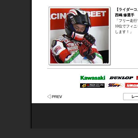
【ライダーコ
西嶋 修選手
「フリー走行
10位でフィ
します！」