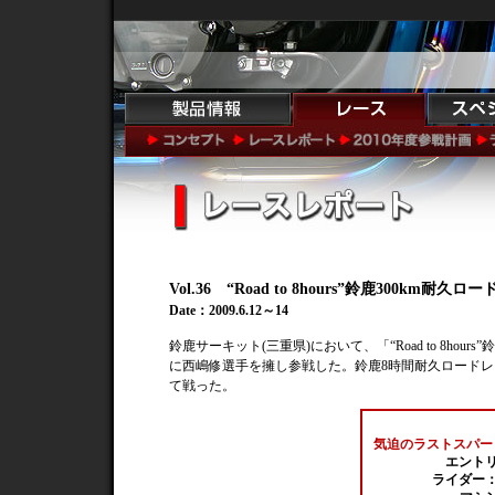
Vol.36 “Road to 8hours”鈴鹿300km耐
Date：2009.6.12～14
鈴鹿サーキット(三重県)において、「“Road to 8hour
に西嶋修選手を擁し参戦した。鈴鹿8時間耐久ロードレ
て戦った。
気迫のラストスパー
エントリ
ライダー：