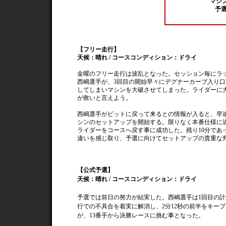
マシン：
予選
【フリー走行】
天候：晴れ / コースコンディション：ドライ
金曜のフリー走行は波乱となった。セッション毎にラ
西嶋選手が、3回目の開始早々にデグナーカーブ入り
してしまいマシンを大破させてしまった。ライダーに
が救いと言えよう。
西嶋選手がピットに戻って来るとの情報が入ると、早
シンのセットアップを開始する。限りなく本番仕様に
ライダーをコースへ戻す事に成功した。残り10分であ
違いを感じ取り、予選に向けてセットアップの貴重な
【公式予選】
天候：晴れ / コースコンディション：ドライ
予選では前日の努力が結実した。西嶋選手は1回目の
行での不具合を着実に解消し、2分12秒の前半をキープし
が、13番手から決勝レースに挑む事となった。