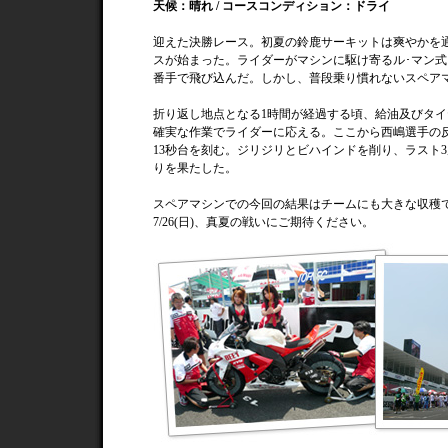
天候：晴れ / コースコンディション：ドライ
迎えた決勝レース。初夏の鈴鹿サーキットは爽やかを通
スが始まった。ライダーがマシンに駆け寄るル･マン式
番手で飛び込んだ。しかし、普段乗り慣れないスペア
折り返し地点となる1時間が経過する頃、給油及びタ
確実な作業でライダーに応える。ここから西嶋選手の
13秒台を刻む。ジリジリとビハインドを削り、ラスト3
りを果たした。
スペアマシンでの今回の結果はチームにも大きな収穫
7/26(日)、真夏の戦いにご期待ください。