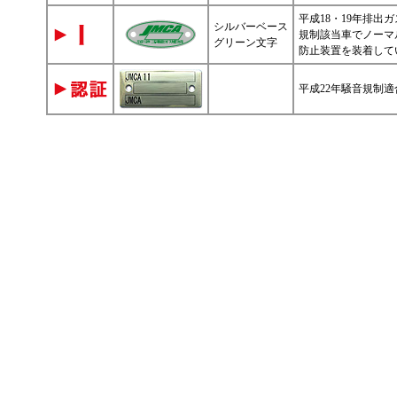
平成18・19年排出
シルバーベース
規制該当車でノーマ
グリーン文字
防止装置を装着して
平成22年騒音規制