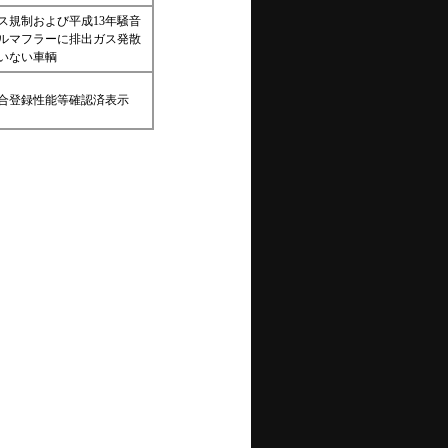
ガス規制および平成13年騒音
ルマフラーに排出ガス発散
いない車輌
適合登録性能等確認済表示