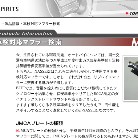
P
> 製品情報・車検対応マフラー検索
今、注目されている環境問題。オートバイについては、国土交
通省車輌運送法に基づき平成11年度排出ガス規制基準値と近接
排気騒音保安基準値が定められています。
もちろん、NASSERTはこれらに適合し安心して使用できる車
検対応マフラーです。しかし、それだけでは、リプレイスマフ
ラーに交換する魅力が半減します。
BEETでは、音量を控えめにし音質にこだわり蓄積してきたテ
クノロジーを結集させ、保安基準をクリアしたJMCA認定のダ
イナミックストレートサウンドを造りあげました。
ますます厳しくなる各種基準値をクリアしたうえで、高性能を
スポイルすることなく進化していくのがNASSERTなのです。
※
JMCAプレートの種類区分は、平成16年1月1日以降のものです。それ
マフラーに関しては、JMCAプレートの色が異なるものもありますが、