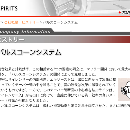
P
>
会社概要・ヒストリー
> パルスコーンシステム
消音効果と排気効率、この相反する2つの要素の両立は、マフラー開発において最大の
題を、「パルスコーンシステム」の開発によって克服しました。
秘密はサイレンサーの内部構造。エキゾーストは、出口に向かって次第に狭
まっていくテーパー管の中を通ることで、音の波長は次第に減衰されていく
というものですが、一方で、このテーパー管断面の中心点を結ぶラインは、
サイレンサー入口から出口に向けて一直線に伸びている為、効率の良いスト
レート排気が可能となりました。
「パルスコーンシステムは、優れた排気効率と消音効果を両立させた、まさに理想的