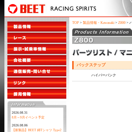
TOP
>
製品情報・Kawasaki
>
Z800
> 
バックステップ
ハイパーバンク
2026.08.31
8月～9月イベント予定
2026.08.06
【新製品】BEET 綿Tシャツ Type2