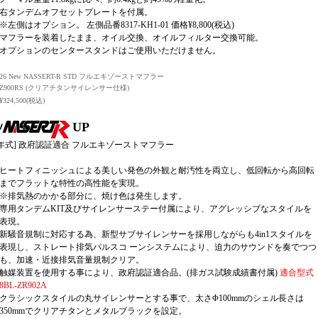
右タンデムオフセットプレートを付属。
※左側はオプション。 左側品番8317-KH1-01 価格¥8,800(税込)
マフラーを装着したまま、オイル交換、オイルフィルター交換可能。
オプションのセンタースタンドはご使用いただけません。
26 New NASSERT-R STD フルエキゾーストマフラー
Z900RS (クリアチタンサイレンサー仕様)
¥324,500(税込)
UP
6年式] 政府認証適合 フルエキゾーストマフラー
ヒートフィニッシュによる美しい発色の外観と耐汚性を両立し、低回転から高回転
までフラットな特性の高性能を実現。
※排気熱のかかる部分に、焼け色は発生します。
専用タンデムKIT及びサイレンサーステー付属により、アグレッシブなスタイルを
表現。
新騒音規制に対応する為、新型サブサイレンサーを採用しながらも4in1スタイルを
表現し、ストレート排気パルスコ ーンシステムにより、迫力のサウンドを奏でつつ
も、加速・近接排気音量規制クリア。
触媒装置を使用する事により、政府認証適合品。(排ガス試験成績書付属)
適合型式
8BL-ZR902A
クラシックスタイルの丸サイレンサーとする事で、太さΦ100mmのシェル長さは
350mmでクリアチタンとメタルブラックを設定。