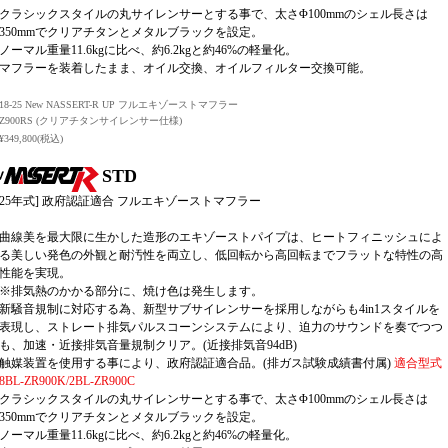
クラシックスタイルの丸サイレンサーとする事で、太さΦ100mmのシェル長さは
350mmでクリアチタンとメタルブラックを設定。
ノーマル重量11.6kgに比べ、約6.2kgと約46%の軽量化。
マフラーを装着したまま、オイル交換、オイルフィルター交換可能。
18-25 New NASSERT-R UP フルエキゾーストマフラー
Z900RS (クリアチタンサイレンサー仕様)
¥349,800(税込)
STD
8-25年式] 政府認証適合 フルエキゾーストマフラー
曲線美を最大限に生かした造形のエキゾーストパイプは、ヒートフィニッシュによ
る美しい発色の外観と耐汚性を両立し、低回転から高回転までフラットな特性の高
性能を実現。
※排気熱のかかる部分に、焼け色は発生します。
新騒音規制に対応する為、新型サブサイレンサーを採用しながらも4in1スタイルを
表現し、ストレート排気パルスコーンシステムにより、迫力のサウンドを奏でつつ
も、加速・近接排気音量規制クリア。(近接排気音94dB)
触媒装置を使用する事により、政府認証適合品。(排ガス試験成績書付属)
適合型式
8BL-ZR900K/2BL-ZR900C
クラシックスタイルの丸サイレンサーとする事で、太さΦ100mmのシェル長さは
350mmでクリアチタンとメタルブラックを設定。
ノーマル重量11.6kgに比べ、約6.2kgと約46%の軽量化。