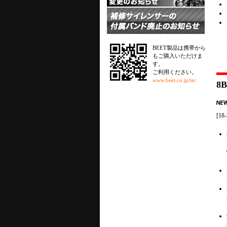
BEET製品は携帯から
もご購入いただけま
す。
ご利用ください。
www.beet.co.jp/m/
8
[1