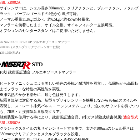
8BL-ZR902A
サイレンサーは、シェル長さ300mmで、クリアチタンと、ブルーチタン、メタルブ
ラック、パープルゴールドの4色から選択可能。
ノーマル重量11.8kgに比べ、約6.5kgと約45%の軽量化。
マフラーを装着したまま、オイル交換、オイルフィルター交換可能。
オプションのセンタースタンドはご使用いただけません。
26 New NASSERT-R UP フルエキゾーストマフラー
Z900RS (メタルブラックサイレンサー仕様)
¥391,050(税込)
STD
6年式] 政府認証適合 フルエキゾーストマフラー
ヒートフィニッシュによる美しい発色の外観と耐汚性を両立し、低回転から高回転
までフラットな特性の高性能を実現。
※排気熱のかかる部分に、焼け色は発生します。
新騒音規制に対応する為、新型サブサイレンサーを採用しながらも4in1スタイルを
表現し、ストレート排気パルスコ ーンシステムにより、迫力のサウンドを奏でつつ
も、加速・近接排気音量規制クリア。
触媒装置を使用する事により、政府認証適合品。(排ガス試験成績書付属)
適合型式
8BL-ZR902A
クラシックスタイルの丸サイレンサーとする事で、太さΦ100mmのシェル長さは
350mmでクリアチタンとメタルブラックを設定。
ノーマル重量11.8kgに比べ、約6.4kgと約45%の軽量化。