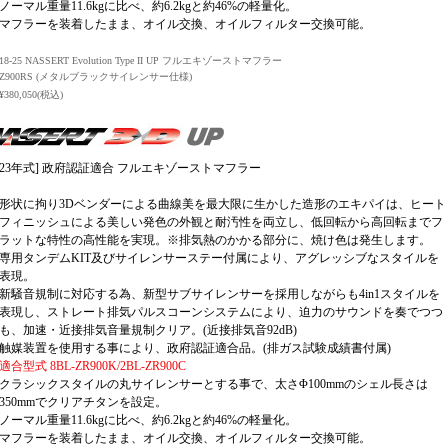
ノーマル重量11.6kgに比べ、約6.2kgと約46%の軽量化。
マフラーを装着したまま、オイル交換、オイルフィルター交換可能。
18-25 NASSERT Evolution Type II UP フルエキゾーストマフラー
Z900RS (メタルブラックサイレンサー仕様)
¥380,050(税込)
8-23年式] 政府認証適合 フルエキゾーストマフラー
形状に拘り3Dベンダーによる曲線美を最大限に生かした造形のエキパイは、ヒート
フィニッシュによる美しい発色の外観と耐汚性を両立し、低回転から高回転までフ
ラットな特性の高性能を実現。※排気熱のかかる部分に、焼け色は発生します。
専用タンデムKIT及びサイレンサーステー付属により、アグレッシブなスタイルを
表現。
新騒音規制に対応する為、新型サブサイレンサーを採用しながらも4in1スタイルを
表現し、ストレート排気パルスコーンシステムにより、迫力のサウンドを奏でつつ
も、加速・近接排気音量規制クリア。(近接排気音92dB)
触媒装置を使用する事により、政府認証適合品。(排ガス試験成績書付属)
適合型式 8BL-ZR900K/2BL-ZR900C
クラシックスタイルの丸サイレンサーとする事で、太さΦ100mmのシェル長さは
350mmでクリアチタンを設定。
ノーマル重量11.6kgに比べ、約6.2kgと約46%の軽量化。
マフラーを装着したまま、オイル交換、オイルフィルター交換可能。