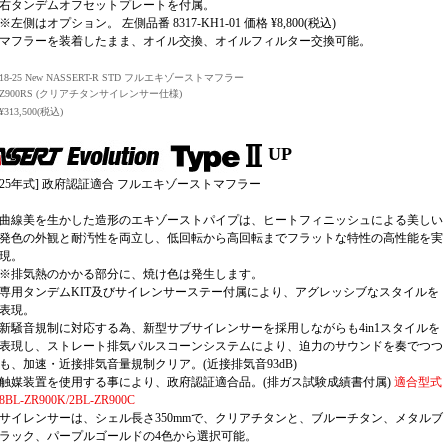
右タンデムオフセットプレートを付属。
※左側はオプション。 左側品番 8317-KH1-01 価格 ¥8,800(税込)
マフラーを装着したまま、オイル交換、オイルフィルター交換可能。
18-25 New NASSERT-R STD フルエキゾーストマフラー
Z900RS (クリアチタンサイレンサー仕様)
¥313,500(税込)
UP
8-25年式] 政府認証適合 フルエキゾーストマフラー
曲線美を生かした造形のエキゾーストパイプは、ヒートフィニッシュによる美しい
発色の外観と耐汚性を両立し、低回転から高回転までフラットな特性の高性能を実
現。
※排気熱のかかる部分に、焼け色は発生します。
専用タンデムKIT及びサイレンサーステー付属により、アグレッシブなスタイルを
表現。
新騒音規制に対応する為、新型サブサイレンサーを採用しながらも4in1スタイルを
表現し、ストレート排気パルスコーンシステムにより、迫力のサウンドを奏でつつ
も、加速・近接排気音量規制クリア。(近接排気音93dB)
触媒装置を使用する事により、政府認証適合品。(排ガス試験成績書付属)
適合型式
8BL-ZR900K/2BL-ZR900C
サイレンサーは、シェル長さ350mmで、クリアチタンと、ブルーチタン、メタルブ
ラック、パープルゴールドの4色から選択可能。