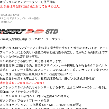
オプションのセンタースタンドも使用可能。
現行製品は集合部に焼き色は付けておりません。
23 NASSERT 3D UP
00RS (クリアチタンサイレンサー仕様)
2,430(税込)
※
8-23年式] 政府認証適合 フルエキゾーストマフラー
形状に拘り3Dベンダーによる曲線美を最大限に生かした造形のエキパイは、ヒート
フィニッシュによる美しい発色の外観と耐汚性を両立し、低回転から高回転までフ
ラットな特性の高性能を実現。
※排気熱のかかる部分に、焼け色は発生します。
新騒音規制に対応する為、新型サブサイレンサーを採用しながらも4in1スタイルを
表現し、ストレート排気パルスコーンシステムにより、迫力のサウンドを奏でつつ
も、加速・近接排気音量規制クリア。(近接排気音92dB)
触媒装置を使用する事により、政府認証適合品。(排ガス試験成績書付属)
適合型式 8BL-ZR900K/2BL-ZR900C
クラシックスタイルの丸サイレンサーとする事で、太さはΦ100mmのシェル長さは
350mmでクリアチタンを設定。
ノーマル重量11.6kgに比べ、約6.2kgと約46%の軽量化。
右タンデムオフセットプレートを付属。
※左側はオプション。 左側品番 8317-KH1-01 価格¥8,800(税込)