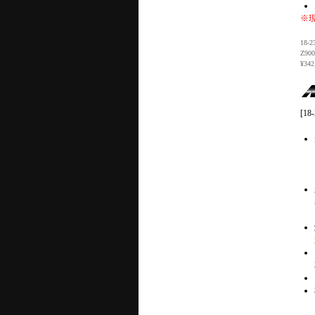
※
18-
Z9
¥34
[1