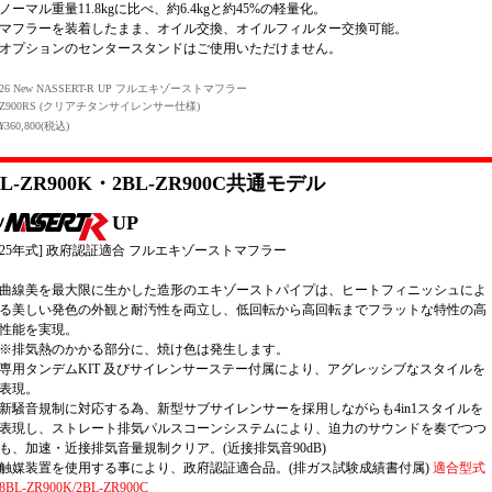
ノーマル重量11.8kgに比べ、約6.4kgと約45%の軽量化。
マフラーを装着したまま、オイル交換、オイルフィルター交換可能。
オプションのセンタースタンドはご使用いただけません。
26 New NASSERT-R UP フルエキゾーストマフラー
Z900RS (クリアチタンサイレンサー仕様)
¥360,800(税込)
BL-ZR900K・2BL-ZR900C共通モデル
UP
8-25年式] 政府認証適合 フルエキゾーストマフラー
曲線美を最大限に生かした造形のエキゾーストパイプは、ヒートフィニッシュによ
る美しい発色の外観と耐汚性を両立し、低回転から高回転までフラットな特性の高
性能を実現。
※排気熱のかかる部分に、焼け色は発生します。
専用タンデムKIT 及びサイレンサーステー付属により、アグレッシブなスタイルを
表現。
新騒音規制に対応する為、新型サブサイレンサーを採用しながらも4in1スタイルを
表現し、ストレート排気パルスコーンシステムにより、迫力のサウンドを奏でつつ
も、加速・近接排気音量規制クリア。(近接排気音90dB)
触媒装置を使用する事により、政府認証適合品。(排ガス試験成績書付属)
適合型式
8BL-ZR900K/2BL-ZR900C