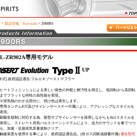
P
>
製品情報・Kawasaki
> Z900RS
BL-ZR902A専用モデル
UP
6年式] 政府認証適合 フルエキゾーストマフラー
ヒートフィニッシュによる美しい発色の外観と耐汚性を両立し、低回転から高回転
までフラットな特性の高性能を実現。
※排気熱のかかる部分に、焼け色は発生します。
専用タンデムKIT及びサイレンサーステー付属により、アグレッシブなスタイルを
表現。
新騒音規制に対応する為、新型サブサイレンサーを採用しながらも4in1スタイルを
表現し、ストレート排気パルスコーンシステムにより、迫力のサウンドを奏でつつ
も、加速・近接排気音量規制クリア。
触媒装置を使用する事により、政府認証適合品。(排ガス試験成績書付属)
適合型式